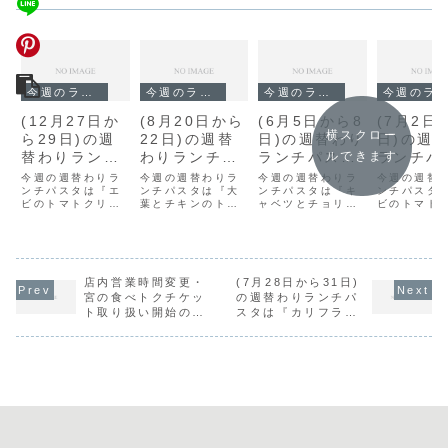
今週のランチ
今週のランチ
今週のランチ
今週のランチ
(12月27日か
(8月20日から
(6月5日から8
(7月2日
横スクロー
ら29日)の週
22日)の週替
日)の週替わり
日)の週
替わりランチ
わりランチパ
ランチパスタ
ランチパ
ルできます
パスタは『エ
スタは『大葉
は『キャベツ
は『エビ
今週の週替わりラ
今週の週替わりラ
今週の週替わりラ
今週の週替
ビのトマトク
ンチパスタは『エ
とチキンのト
ンチパスタは『大
とチョリソ
ンチパスタは『キ
マトクリ
ンチパスタ
ビのトマトクリー
葉とチキンのトマ
ャベツとチョリソ
ビのトマト
リーム』で
マトソース』
ー』です。
ム』です
ム』です。
トソース』です。
ー』です。
ム』です。
す。
です。
店内営業時間変更・
(7月28日から31日)
宮の食べトクチケッ
の週替わりランチパ
ト取り扱い開始のお
スタは『カリフラワ
知らせ
ーとベーコンのバジ
ルソース』です。