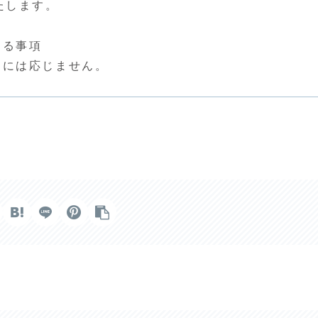
たします。
する事項
品には応じません。