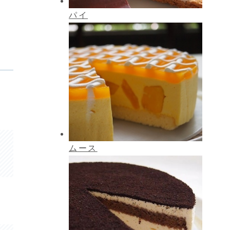
パイ
ムース