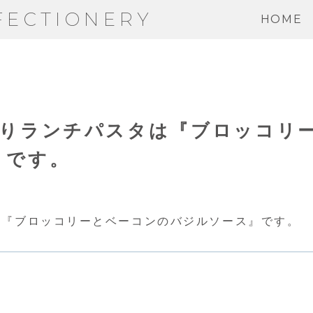
FECTIONERY
HOME
替わりランチパスタは『ブロッコリ
』です。
タは『ブロッコリーとベーコンのバジルソース』です。