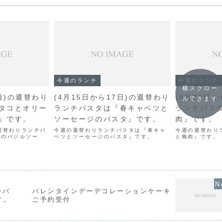
今週のランチ
今週のランチ
横スクロー
7日)の週替わり
(4月15日から17日)の週替わり
(8月28日
ルできます
タコとオリー
ランチパスタは『春キャベツと
ランチパス
』です。
ソーセージのパスタ』です。
肉』です。
の週替わりランチパ
今週の週替わりランチパスタは『春キャ
今週の週替わり
ブのバジルソー
ベツとソーセージのパスタ』です。
と梅肉』です。
チパ
バレンタインデーデコレーションケーキ
す。
ご予約受付