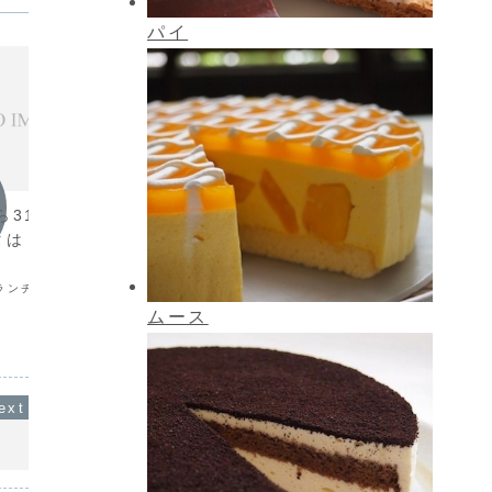
パイ
今週のランチ
今週の
から31日)の週替わり
(3月13日から15日)の週替わり
(3月
タは『しらすと梅
ランチパスタは『べーコンとブ
ランチ
ロッコリーのクリームソース』
のチー
です。
ランチパスタは『しらす
今週の週替わりランチパスタは『べーコ
今週の週
ンとブロッコリーのクリームソース』で
ラワーの
ムース
す。