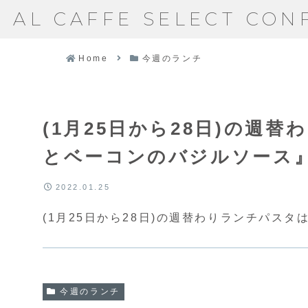
AL CAFFE SELECT CON
Home
今週のランチ
(1月25日から28日)の週
とベーコンのバジルソース
2022.01.25
(1月25日から28日)の週替わりランチパス
今週のランチ