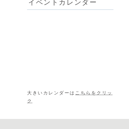
イベントカレンダー
大きいカレンダーは
こちらをクリッ
ク