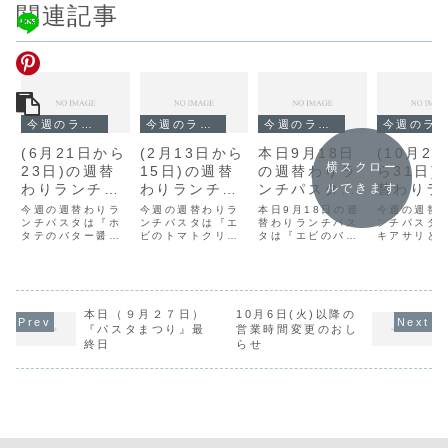
関連記事
今週のランチ
今週のランチ
今週のランチ
今週のランチ
(6月21日から
(2月13日から
本日9月18日
(10月2
横スクロー
23日)の週替
15日)の週替
の週替わりラ
ら31日)
わりランチパ
わりランチパ
ンチパスタは
替わりラ
ルできます
スタは『ホタ
スタは『エビ
『エビのバジ
パスタは
今週の週替わりラ
今週の週替わりラ
本日9月18日の週
今週の週替
テのバター醤
ンチパスタは『ホ
のトマトクリ
ンチパスタは『エ
ルソース』で
替わりランチパス
キアサリ
ンチパスタ
タテのバター醤
ビのトマトクリー
タは『エビのバジ
キアサリと
油』です。
ームソース』
す。
葉のパス
油』です。
ムソース』です。
ルソース』です。
パスタ』で
です。
です。
本日（９月２７日）
10月6日(火)以降の
『パスタまつり』最
営業時間変更のおし
終日
らせ