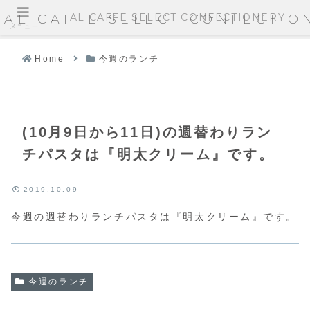
AL CAFFE SELECT CONFECTIONERY
AL CAFFE SELECT CONFECTIO
メニュー
Home
今週のランチ
(10月9日から11日)の週替わりラン
チパスタは『明太クリーム』です。
2019.10.09
今週の週替わりランチパスタは『明太クリーム』です。
今週のランチ