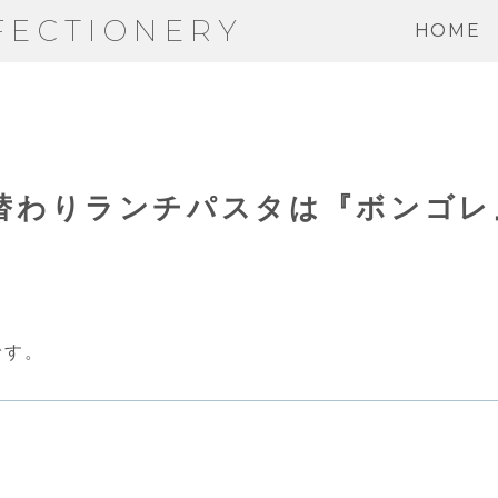
FECTIONERY
HOME
の週替わりランチパスタは『ボンゴレ
です。