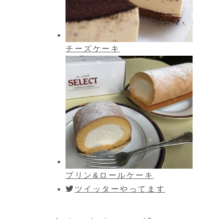
チーズケーキ
プリン&ロールケーキ
ツイッターやってます