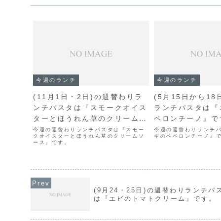
今週のランチ
今週のランチ
(11月1日・2日)の週替わりラ
(5月15日から1
ンチパスタは『スモークオイス
ランチパスタは『
ターとほうれん草のクリームソ
ペロンチーノ』で
ース』です。
今週の週替わりランチパスタは『スモー
今週の週替わりランチ
クオイスターとほうれん草のクリームソ
ギのペペロンチーノ』
ース』です。
(9月24・25日)の週替わりランチパ
は『エビのトマトクリーム』です。