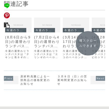
関連記事
今週のランチ
今週のランチ
今週のランチ
今週のランチ
(8月6日から9
(7月2日から4
(3月14日から
(4月28
横スクロー
日)の週替わり
日)の週替わり
17日)の週替
30日)の
ランチパスタ
ランチパスタ
わりランチパ
わりラン
ルできます
は『チキンと
は『エリンギ
スタは『タコ
スタは『
今週の週替わりラ
今週の週替わりラ
今週の週替わりラ
今週の週替
長ネギの和
ンチパスタは『チ
のペペロンチ
ンチパスタは『エ
のペペロンチ
ンチパスタは『タ
のトマト
ンチパスタ
キンと長ネギの和
リンギのペペロン
コのペペロンチー
ビのトマト
風』です。
ーノ』です。
ーノ』です。
ーム』で
風』です。
チーノ』です。
ノ』です。
ム』です。
原材料高騰による一
３月８日（日）の営
部商品の価格変更の
業時間変更のお知ら
お知らせ
せ