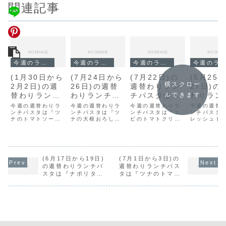
関連記事
今週のランチ
今週のランチ
今週のランチ
今週のランチ
(1月30日から
(7月24日から
(7月22日)の
(5月25
横スクロー
2月2日)の週
26日)の週替
週替わりラン
27日)の
替わりランチ
わりランチパ
チパスタは
わりラン
ルできます
パスタは『ツ
スタは『ツナ
『エビのトマ
スタは『
今週の週替わりラ
今週の週替わりラ
今週の週替わりラ
今週の週替
ナのトマトソ
ンチパスタは『ツ
の大根おろ
ンチパスタは『ツ
トクリーム』
ンチパスタは『エ
ッシュト
ンチパスタ
ナのトマトソー
ナの大根おろし』
ビのトマトクリー
レッシュト
ース』です。
し』です。
です。
と枝豆』
ス』です。
です。
ム』です。
枝豆』です
す。
(6月17日から19日)
(7月1日から3日)の
の週替わりランチパ
週替わりランチパス
スタは『ナポリタ
タは『ツナのトマト
ン』です。
ソース大葉添え』で
す。