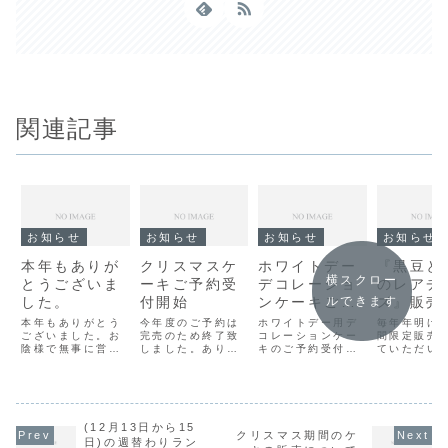
関連記事
お知らせ
お知らせ
お知らせ
お知らせ
本年もありが
クリスマスケ
ホワイトデー
『黒豆と
横スクロー
とうございま
ーキご予約受
デコレーショ
のレアチ
した。
付開始
ンケーキご予
ズ』販売
ルできます
約承り中
のお知ら
本年もありがとう
今年度のご予約は
ホワイトデー用デ
毎年年明け
ございました。お
完売のため終了致
コレーションケー
間限定販売
陰様で無事に営業
しました。ありが
キのご予約受付を
ていただい
を終了する事が出
とうございまし
開始致しました。
ます『黒豆
来ました。新年は
た。
販売・お引渡し日
のレアチー
元旦から営業致し
(2015/12/16記
は3月13・14日の
すが、丹波
ます。（PM4:00
載)お待たせ致しま
2日間です。是非
の不作に伴
迄の営業）新年も
した！！2015年
ご利用ください。
な量を確保
ご愛顧の程、宜し
(12月13日から15
クリスマスケーキ
とが出来ず
クリスマス期間のケ
くお願い申し上げ
のご予約を本日11
の選択です
日)の週替わりラン