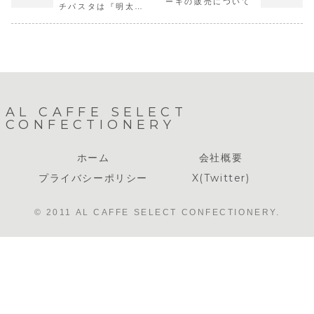
ーキの販売について
ます。
月20日(金)より開
の販売は中
チパスタは『明太パ
始致します。今年
せていただ
スタ』です。
も当店が腕により
す。楽しみ
をかけてお作り致
ていたお客
します。スタ...
申し訳あり
ん。...
AL CAFFE SELECT
CONFECTIONERY
ホーム
会社概要
プライバシーポリシー
X(Twitter)
© 2011 AL CAFFE SELECT CONFECTIONERY.