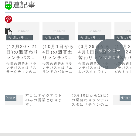
関連記事
今週のランチ
今週のランチ
今週のランチ
今週のランチ
(12月20・21
(10月1日から
(3月29日から
(11月21
横スクロー
日)の週替わり
4日)の週替わ
4月1日)の週
22・24
ランチパスタ
りランチパス
替わりランチ
週替わり
ルできます
は『スモーク
タは『エリン
パスタは『明
チパスタ
今週の週替わりラ
今週の週替わりラ
今週の週替わりラ
今週の週替
チキンのペペ
ンチパスタは『ス
ギのバター醤
ンチパスタは『エ
太パスタ』で
ンチパスタは『明
『エビの
ンチパスタ
モークチキンのペ
リンギのバター醤
太パスタ』です。
ビのトマト
ロンチーノ』
油』です。
す。
トクリー
ペロンチーノ』で
油』です。
ム』です。
です。
です。
す。
本日はテイクアウト
(6月10日から12日)
のみの営業となりま
の週替わりランチパ
す。
スタは『チキンのク
リームソース』で
す。