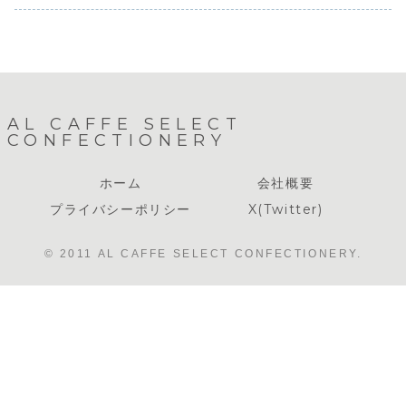
の和風』です。
２ヶ月後が賞味期
限となります。大
変申し訳ありま...
AL CAFFE SELECT
CONFECTIONERY
ホーム
会社概要
プライバシーポリシー
X(Twitter)
© 2011 AL CAFFE SELECT CONFECTIONERY.