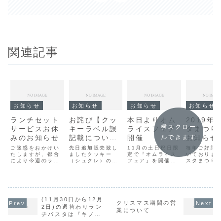
関連記事
お知らせ
お知らせ
お知らせ
お知らせ
ランチセット
お詫び【クッ
本日よりオム
2019年
横スクロー
サービスお休
キーラベル誤
ライスフェア
タまつり
みのお知らせ
記載につい
開催
お知らせ
ルできます
て】
ご迷惑をおかけい
先日追加販売致し
11月の土日祝日限
毎年ご好評
たしますが、都合
ましたクッキー
定で『オムライス
いておりま
により今週のラン
（シュクレ）の賞
フェア』を開催致
スタまつり
チセットサービス
味期限に誤記載が
します。詳しくは
も下記の通
はお休みさせて頂
ございました。賞
下記お知らせをご
致します。
きます。お食事は
味期限に製造日を
覧ください。
PM1:00以降より
誤って記載してし
パスタセットサー
まいました。賞味
ビスがご利用いた
(11月30日から12月
期限が2017年4月
クリスマス期間の営
だけます。宜しく
20日〜27日のク
2日)の週替わりラン
業について
お願いいたしま
ッキー（シュク
チパスタは『キノコ
す。
レ）記載期日より