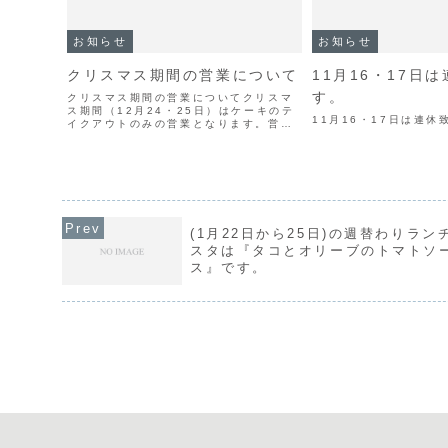
お知らせ
お知らせ
クリスマス期間の営業について
11月16・17日
す。
クリスマス期間の営業についてクリスマ
ス期間（12月24・25日）はケーキのテ
11月16・17日は連休
イクアウトのみの営業となります。営業
時間：AM11:30～PM7:00※両日とも
ケーキ完売の場合はクリスマスケーキの
お引き渡しのみの営業※『オムライス』
のテイクアウ...
(1月22日から25日)の週替わりラン
スタは『タコとオリーブのトマトソ
ス』です。