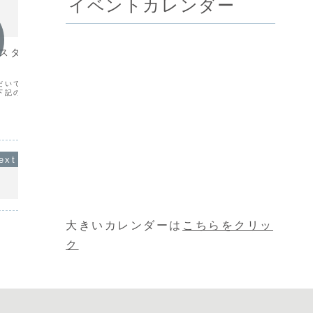
イベントカレンダー
お知らせ
お知ら
パスタまつり』のお
価格改定のお知らせ
［緊急
開催延
お知らせお客様には日頃より当店をご利
用いただきまして、誠に有難うございま
だいております『パスタ
今年もご
す。お客様にリーズナブルに良い商品を
下記の通り開催致しま
『パスタ
と頑張って参りましたが、度重なる原材
延長希望
料等の値上げに対し、企業努力ではこの
開催を延
ままの価格の継続は困難な状況となって
開催日は
おります。つきましては苦...
『パスタ
ん。9月
大きいカレンダーは
こちらをクリッ
ク