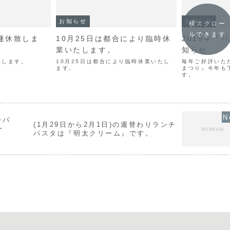
お知らせ
お知らせ
横スクロー
ルできます
は連休致しま
10月25日は都合により臨時休
2019年『
業いたします。
知らせ
致します。
10月25日は都合により臨時休業いたし
毎年ご好評いた
ます。
まつり』今年も
す。
チパ
(1月29日から2月1日)の週替わりランチ
ー
パスタは『明太クリーム』です。