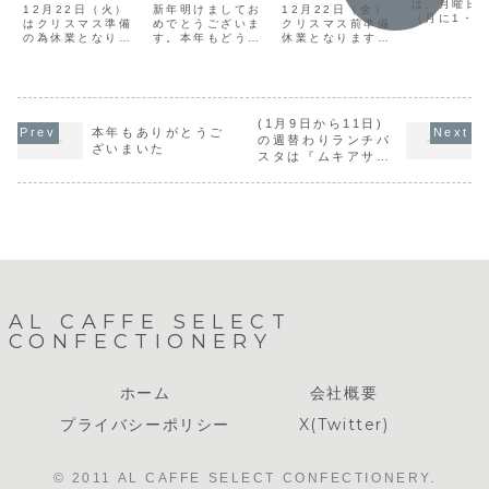
為休業となり
は、月曜日
12月22日（火）
新年明けましてお
12月22日（金）
（月に1・2
ます。
はクリスマス準備
めでとうございま
クリスマス前準備
休）でした
の為休業となりま
す。本年もどうぞ
休業となります。
年7月より
す。クリスマスケ
宜しく申し上げま
23日（土）ご予約
曜・火曜が
ーキのご予約販売
す。新年3日より
済みのクリスマス
となります
は終了しておりま
営業致します。シ
ケーキ引換のみの
くお願い致
す。23日〜25日
ーズン限定の『黒
営業（カットーケ
す。※定休
の３日間はテイク
豆と黒蜜のチーズ
ーキやクリスマス
日の場合は
アウトのみの営業
ケーキ』がショー
(1月9日から11日)
ケーキの販売はご
本年もありがとうご
業（PM5:0
となりますのでご
ケースに並びま
ざいません。）24
の週替わりランチパ
で）致しま
ざいまいた
注意下さい。カッ
す。新年に相応し
日（日）・25日
スタは『ムキアサリ
トケーキとクリス
いケーキです 。是
（月）テイクアウ
のクラムチャウダ
マスケーキの販
非ご賞味くださ
トのみの営業（カ
ー』です。
売・受け渡しのみ
い。以下新年お正
ットケーキ・クリ
となります。喫...
月の営業スケジュ
スマスケー...
ー...
AL CAFFE SELECT
CONFECTIONERY
ホーム
会社概要
プライバシーポリシー
X(Twitter)
© 2011 AL CAFFE SELECT CONFECTIONERY.