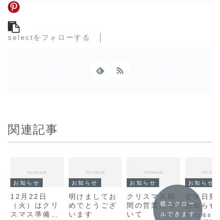
selectをフォローする
関連記事
お知らせ
お知らせ
お知らせ
お知らせ
12月22日
明けましてお
クリスマス期
定休日変
横スクロー
（火）はクリ
めでとうござ
間の営業につ
お知らせ
スマス準備の
います
いて
ルできます
2022年6