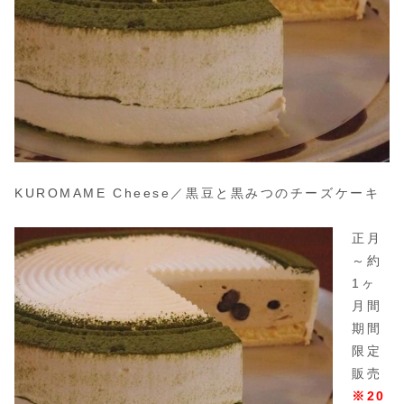
KUROMAME Cheese／黒豆と黒みつのチーズケーキ
正月
～約
1ヶ
月間
期間
限定
販売
※20