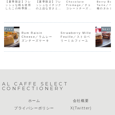
ーキ
トケーキ
チーズタルト
ト
【夏季限定】フレ
【夏季限定】フレ
Chocolate
Berry Ber
ッシュな桃を使用
ッシュなイチジク
Fromage／チョ
Tarte／ベ
したこの時季限定
の上品な甘さと当
コレートチーズタ
種のタルト
の味。旬の瑞々し
店自慢の生クリー
ルトFeatures濃
Feature
い上品な甘さの桃
ムはとても良く合
厚なチーズにチョ
限定】３種
が当店のショート
います。季節の味
コレートを合わ
ー類をふん
ケーキと合わさり
を是非ご賞味あ
せ、当店オリジナ
使用したタ
ました。全体的に
れ！！価格
ルのタルト生地で
ーキです。
さっぱりとしたお
1piece：¥5505
焼き上げました。
ンド生地の
味に仕上がってい
号：¥4,0006号：
チーズをふんだん
と甘酸っぱ
Rum Raisin
Strawberry Mille
ます。これがなか
¥4,7007号：
に使用しているた
ーの相性抜
Cheese／ラムレー
Feuille／ストロベ
なかの逸品♪旬があ
¥5,500
め、ホールでご注
ケーキのホ
ズンチーズケーキ
リーミルフィーユ
りますので店頭に
文いただくと見た
ご予約でお
並ぶ期間が短いケ
目と違いズッシリ
ております
ーキです。価格...
とし...
トか...
AL CAFFE SELECT
CONFECTIONERY
ホーム
会社概要
プライバシーポリシー
X(Twitter)