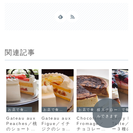
関連記事
横スクロー
お店で食べられるケーキ
お店で食べられるケーキ
お店で食べられるケーキ
お店で食べられるケーキ
ルできます
Gateau aux
Gateau aux
Chocolate
Berry B
Peaches／桃
Figue／イチ
Fromage／
Tarte／
のショートケ
ジクのショー
チョコレート
ー３種の