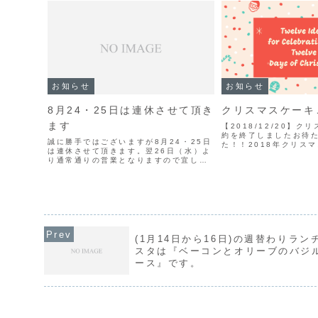
お知らせ
お知らせ
8月24・25日は連休させて頂き
クリスマスケーキ
ます
【2018/12/20】
約を終了しましたお待
誠に勝手ではございますが8月24・25日
た！！2018年クリス
は連休させて頂きます。翌26日（水）よ
約承り中です。今年は
り通常通りの営業となりますので宜しく
ケーキ」「チョコレー
お願い致します。
ョートケーキ」「チョ
の３種類！今年も当...
(1月14日から16日)の週替わりラン
スタは『ベーコンとオリーブのバジ
ース』です。