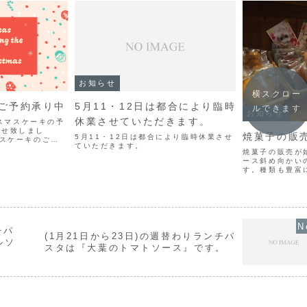
お知らせ
横スクロー
ご予約承り中
5月11・12日は都合により臨時
ルできます
お知らせ
休業させていただきます。
クリスマスケーキの予
たせ致しまし
焼菓子の販
5月11・12日は都合により臨時休業させ
マスケーキのご予
ていただきます。
、「苺のショート
焼菓子の販売が
トストロベリーシ
ース斜め向かい
コレートケーキ」
す。種類も豊富
ご利用下さい。
チパ
(1月21日から23日)の週替わりランチパ
ルソ
スタは『大葉のトマトソース』です。