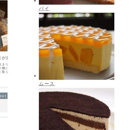
パイ
お知らせ
お知ら
4月13日(月)・14日(火)は連休
レジ袋
させて頂きます
令和2年
す。ケー
売が始まりました
4月13日(月)・14日(火)は連休させて頂
一律1枚
きますご了承下さいませ。
複数枚必
始まりました。ショーケ
箱・・・
の棚に陳列しておりま
箱・・・
に取り揃えました。是非
ル・・・¥
ムース