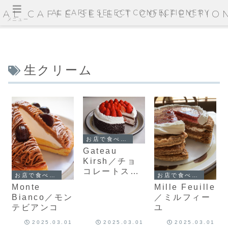
AL CAFFE SELECT CONFECTIONERY
AL CAFFE SELECT CONFECTIO
メニュー
生クリーム
お店で食べられるケーキ
Gateau
Kirsh／チョ
コレートスト
お店で食べられるケーキ
お店で食べられるケーキ
ロベリーショ
Monte
Mille Feuille
ートケーキ
Bianco／モン
／ミルフィー
テビアンコ
ユ
2025.03.01
2025.03.01
2025.03.01