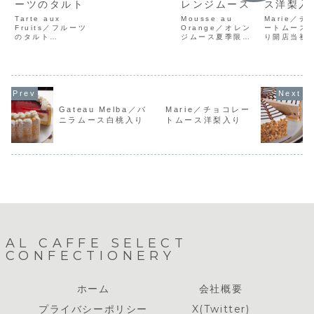
ーツのタルト
レンジムース
ス洋梨入
ぞれに ラズベリ
ー・レアチーズ・
Tarte aux
Mousse au
Marie／チ
カスタードと味わ
Fruits／フルーツ
Orange／オレン
ートムース
いのあるケーキで
のタルト
ジムース夏季限定
り開店当初
す。ケーキカット
Features季節に
SELECT開店当初
頭に並んで
には熟練の技が必
よって使用するフ
からの歴史のある
ケーキは濃
要です。是非ケー
ルーツが変わりま
ケーキです。少し
ョコレート
キの断面もご注目
す。沢山のフルー
ずつ進化を続ける
スに洋梨の
を。制作には通常
ツとカスタードの
このケーキはオレ
ナッツの食
のケ...
甘味、タルトの食
ンジの風味ただよ
た目も当店
感をお楽しみ下さ
うサッパリとした
キとしては
Gateau Melba／バ
Marie／チョコレー
い。色とりどりな
ムースケーキで
様です。味
このケーキはカッ
す。ムースの中に
にケーキの
ニラムース白桃入り
トムース洋梨入り
トするのが非常に
はオレンジの果肉
もお楽しみ
大変。沢山のフル
をたっぷりと使用
い。価格
ーツがギ...
してお...
1piece¥5
.
AL CAFFE SELECT
CONFECTIONERY
ホーム
会社概要
プライバシーポリシー
X(Twitter)