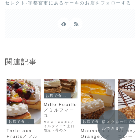
セレクト-宇都宮市にあるケーキのお店をフォローする
関連記事
お店で食べられるケーキ
Mille Feuille
／ミルフィー
ユ
横スクロー
お店で食べられるケーキ
お店で食べられるケーキ
お店で食べられるケーキ
Mille Feuille／
ミルフィーユ土日
ルできます
Tarte aux
Mousse au
Marie
限定（苺のシーズ
ン外）です。パイ
Fruits／フル
Orange／オ
コレート
を三層にし、それ