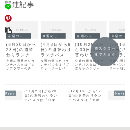
関連記事
今週のランチ
今週のランチ
今週のランチ
今週のランチ
(6月20日から
(4月3日から6
(10月28日か
(6月16
横スクロー
23日)の週替
日)の週替わり
ら30日)の週
18日)の
わりランチパ
ランチパスタ
替わりランチ
わりラン
ルできます
スタは『カリ
は『ブロッコ
パスタは『か
スタは『
今週の週替わりラ
今週の週替わりラ
今週の週替わりラ
今週の週替
フラワーのチ
ンチパスタは『カ
リーとベーコ
ンチパスタは『ブ
ぼちゃのクリ
ンチパスタは『か
ーム明太
ンチパスタ
リフラワーのチー
ロッコリーとベー
ぼちゃのクリーム
リーム明太
ーズパン粉』
ンのペペロン
ームソース』
す。
ズパン粉』です。
コンのペペロンチ
ソース』です。
す。
です。
チーノ』で
です。
ーノ』です。
す。
(11月26日から28
(12月10日から12
日)の週替わりラン
日)の週替わりラン
チパスタは『白菜と
チパスタは『カボチ
ベーコンのクリーム
ャのクリームソー
ソース』です。
ス』です。