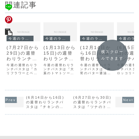
関連記事
今週のランチ
今週のランチ
今週のランチ
今週のランチ
(7月27日から
(1月13日から
(12月14日か
(6月5日
横スクロー
29日)の週替
15日)の週替
ら16日)の週
日)の週
わりランチパ
わりランチパ
替わりランチ
ランチパ
ルできます
スタは『カリ
スタは『大葉
パスタは『舞
は『ブロ
今週の週替わりラ
今週の週替わりラ
今週の週替わりラ
今週の週替
フラワーとベ
ンチパスタは『カ
のトマトソー
ンチパスタは『大
茸のバター醤
ンチパスタは『舞
リーとベ
ンチパスタ
リフラワーとベー
葉のトマトソー
茸のバター醤油』
ロッコリー
ーコンのバタ
ス』です。
油』です。
ンのクリ
コンのバター醤
ス』です。
です。
コンのクリ
ー醤油』で
ソース』
油』です。
ース』です
す。
す。
(6月14日から16日)
(6月27日から30日)
の週替わりランチパ
の週替わりランチパ
スタは『チキンのガ
スタは『ツナのトマ
ーリック醤油』で
トソース』です。
す。