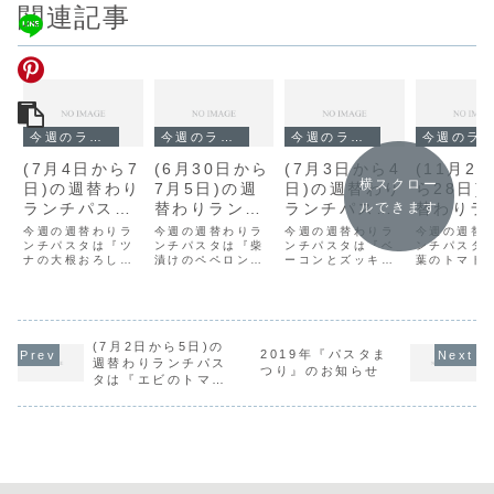
関連記事
今週のランチ
今週のランチ
今週のランチ
今週のランチ
(7月4日から7
(6月30日から
(7月3日から4
(11月2
横スクロー
日)の週替わり
7月5日)の週
日)の週替わり
ら28日)
ランチパスタ
替わりランチ
ランチパスタ
替わりラ
ルできます
は『ツナの大
パスタは『柴
は『ベーコン
パスタは
今週の週替わりラ
今週の週替わりラ
今週の週替わりラ
今週の週替
根おろし』で
ンチパスタは『ツ
漬けのペペロ
ンチパスタは『柴
とズッキーニ
ンチパスタは『ベ
葉のトマ
ンチパスタ
ナの大根おろし』
漬けのペペロンチ
ーコンとズッキー
葉のトマト
す。
ンチーノ』で
のトマトソー
ース』で
です。
ーノ』です。
ニのトマトソー
ス』です。
す。
ス』です。
ス』です。
(7月2日から5日)の
2019年『パスタま
週替わりランチパス
つり』のお知らせ
タは『エビのトマト
クリーム』です。