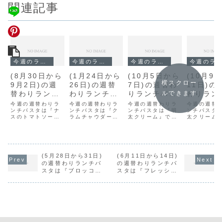
関連記事
今週のランチ
今週のランチ
今週のランチ
今週のランチ
(8月30日から
(1月24日から
(10月5日から
(10月9
横スクロー
9月2日)の週
26日)の週替
7日)の週替わ
11日)の
替わりランチ
わりランチパ
りランチパス
わりラン
ルできます
パスタは『ナ
スタは『クラ
タは『明太ク
スタは『
今週の週替わりラ
今週の週替わりラ
今週の週替わりラ
今週の週替
スのトマトソ
ンチパスタは『ナ
ムチャウダー
ンチパスタは『ク
リーム』で
ンチパスタは『明
クリーム
ンチパスタ
スのトマトソー
ラムチャウダー
太クリーム』で
太クリーム
ース』です。
風』です。
す。
す。
ス』です。
風』です。
す。
す。
(5月28日から31日)
(6月11日から14日)
の週替わりランチパ
の週替わりランチパ
スタは『ブロッコリ
スタは『フレッシュ
ーとベーコンのクリ
トマトのバジルソー
ームソース』です。
ス』です。