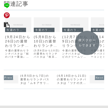
関連記事
今週のランチ
今週のランチ
今週のランチ
今週のランチ
(9月24日から
(5月8日から
(12月7日から
(1月14
横スクロー
26日)の週替
10日)の週替
9日)の週替わ
16日)の
わりランチパ
わりランチパ
りランチパス
わりラン
ルできます
スタは『鮭の
スタは『枝豆
タは『エビの
スタは『
今週の週替わりラ
(5月8日から10日)
今週の週替わりラ
今週の週替
バター醤油』
ンチパスタは『鮭
とフレッシュ
の週替わりランチ
クリームソー
ンチパスタは『エ
コンとオ
ンチパスタ
のバター醤油』で
パスタは『枝豆と
ビのクリームソー
ーコンとオ
です。
トマトのバジ
ス』です。
ブのバジ
す。
フレッシュトマト
ス』です。
のバジルソ
ルソース』で
ース』で
のバジルソース』
です。
です。
す。
(6月5日から7日)の
(6月18日から21日)
週替わりランチパス
の週替わりランチパ
タは『ムキアサリの
スタは『ツナの大根
ボンゴレ』です。
おろし』です。