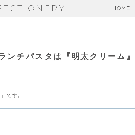
FECTIONERY
HOME
わりランチパスタは『明太クリーム
ム』です。