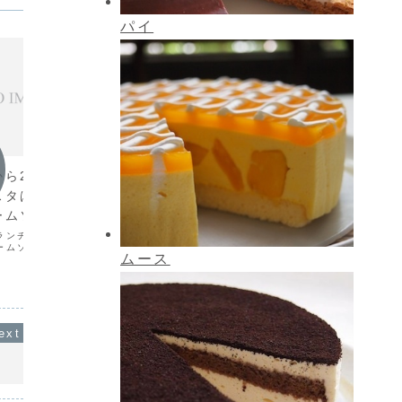
パイ
今週のランチ
今週の
から28日)の週替わ
(9月21日22日)の週替わりラン
(6月
スタは『白菜とベー
チパスタは『キノコの和風』で
ランチ
ームソース』です。
す。
ム』で
ランチパスタは『白菜と
今週の週替わりランチパスタは『キノコ
今週の週
ームソース』です。
の和風』です。
リーム』
ムース