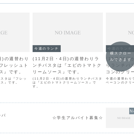
今週のランチ
今週のランチ
横スクロー
7日)の週替わり
(11月2日・4日)の週替わりラ
(11月26日
ルできます
フレッシュト
ンチパスタは『エビのトマトク
りランチパ
ス』です。
リームソース』です。
コンのクリ
パスタは『フレッ
(11月2日・4日)の週替わりランチパスタ
今週の週替わり
ース』です。
は『エビのトマトクリームソース』で
ベーコンのクリ
す。
チパ
☆学生アルバイト募集☆