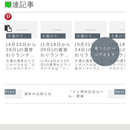
関連記事
今週のランチ
今週のランチ
今週のランチ
今週のランチ
(4月23日から
(1月18日から
(9月22日・
(1月18
横スクロー
26日)の週替
20日)の週替
24日)の週替
21日)の
わりランチパ
わりランチパ
わりランチパ
わりラン
ルできます
スタは『エリ
スタは『ツナ
スタは『海老
スタは『
今週の週替わりラ
(1月18日から20
今週の週替わりラ
今週の週替
ンギのバター
ンチパスタは『エ
のトマトソー
日)の週替わりラン
のトマトクリ
ンチパスタは『海
のクリー
ンチパスタ
リンギのバター醤
チパスタは『ツナ
老のトマトクリー
ナのクリー
醤油』です。
ス』です。
ーム』です。
ース』で
油』です。
のトマトソース』
ム』です。
ス』です。
です。
『３２周年記念セー
連休のお知らせ
ル』開催