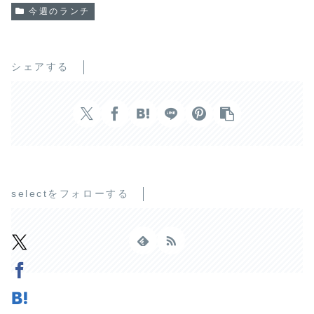
今週のランチ
シェアする
selectをフォローする