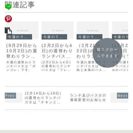
関連記事
今週のランチ
今週のランチ
今週のランチ
今週のランチ
(9月29日から
(2月2日から4
（2月21日・
(11月2
横スクロー
10月2日)の週
日)の週替わり
22日)の週替
ら27日)
替わりランチ
ランチパスタ
わりランチパ
替わりラ
ルできます
パスタは『ボ
は『フレッシ
スタは『豚肉
パスタは
今週の週替わりラ
(2月2日から4日)
今週の週替わりラ
今週の週替
ンゴレ』で
ンチパスタは『ボ
ュトマトとチ
の週替わりランチ
と水菜のパス
ンチパスタは『豚
カのバジ
ンチパスタ
ンゴレ』です。
パスタは『フレッ
肉と水菜のパス
カのバジル
す。
キンの生姜風
タ』です。
ース』で
シュトマトとチキ
タ』です。
ス』です。
味』です。
ンの生姜風味』で
す。
(2月14日から16日)
ランチ及びパスタの
の週替わりランチパ
価格変更のお知らせ
スタは『チキンと長
ネギのクリームソー
ス』です。