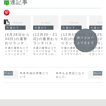
関連記事
今週のランチ
今週のランチ
今週のランチ
今週のランチ
(6月28日から
(12月20・21
(12月3日から
(7月25
横スクロー
30日)の週替
日)の週替わり
6日)の週替わ
28日)の
わりランチパ
ランチパスタ
りランチパス
わりラン
ルできます
スタは『ベー
は『スモーク
タは『カリフ
スタは『
今週の週替わりラ
今週の週替わりラ
今週の週替わりラ
今週の週替
コンとサツマ
ンチパスタは『ベ
チキンのペペ
ンチパスタは『ス
ラワーのペペ
ンチパスタは『カ
のトマト
ンチパスタ
ーコンとサツマイ
モークチキンのペ
リフラワーのペペ
ビのトマト
イモのクリー
ロンチーノ』
ロンチーノ』
ーム』で
モのクリームソー
ペロンチーノ』で
ロンチーノ』で
ム』です。
ムソース』で
です。
です。
ス』です。
す。
す。
す。
年末年始の営業につ
本年もお世話になり
いて
ました。