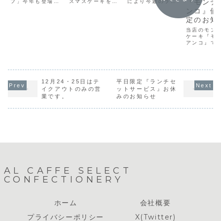
『モンテ
フ」今年も登場で
スマスケーキを販
により今週のラン
す！創業当時のメ
売致します。ご用
チセットサービス
ンコ』価
ニューになりま
意できる個数・種
はお休みさせて頂
定のお知
す。是非ご賞味く
類のお約束が出来
きます。お食事は
ださい。セット価
ない為、ご予約・
PM1:00以降より
当店のモン
格（サラダ・お飲
お取り置きはお受
パスタセットサー
ケーキ『モ
物・ケーキ）￥1,
けできません。ご
ビスがご利用いた
アンコ』で
９00（税込）ラス
了承ください。な
だけます。宜しく
原材料の栗
トオーダー
るべく無くならな
お願いいたしま
が困難にな
PM3:00※セット
いようにご用意い
す。
まいフラン
販売のみになりま
たします。
栗に変更と
す。単品・ドリン
した。伴い
ク付きのメニュ...
12月24・25日はテ
平日限定『ランチセ
価格も改定
いただきま
イクアウトのみの営
ットサービス』お休
卒ご了承く
業です。
みのお知らせ
ませ。『モ
アンコ』
1piece：
¥520（税
号：¥4...
AL CAFFE SELECT
CONFECTIONERY
ホーム
会社概要
プライバシーポリシー
X(Twitter)