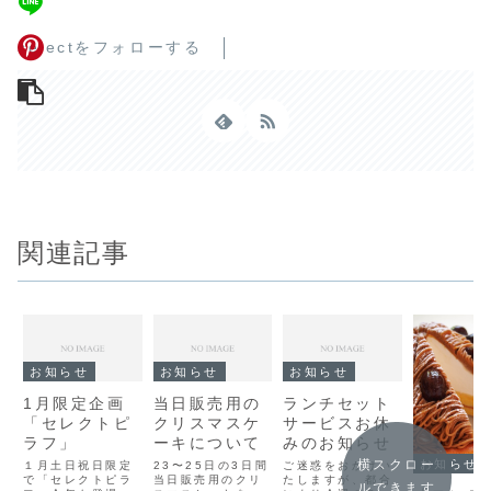
selectをフォローする
関連記事
お知らせ
お知らせ
お知らせ
1月限定企画
当日販売用の
ランチセット
「セレクトピ
クリスマスケ
サービスお休
ラフ」
ーキについて
みのお知らせ
横スクロー
お知らせ
１月土日祝日限定
23〜25日の3日間
ご迷惑をおかけい
で「セレクトピラ
当日販売用のクリ
たしますが、都合
ルできます