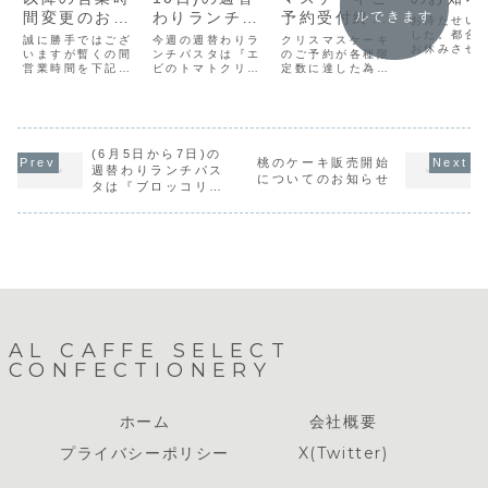
間変更のおし
わりランチパ
予約受付終了
ルできます
お待たせい
らせ
スタは『エビ
のお知らせ
した。都合
誠に勝手ではござ
今週の週替わりラ
クリスマスケーキ
お休みさせ
いますが暫くの間
のトマトクリ
ンチパスタは『エ
のご予約が各種限
だいており
営業時間を下記の
ビのトマトクリー
定数に達した為受
ーム』です。
店内イート
通りとさせて頂き
ム』です。
付を終了させて頂
営業を1月1
ます。営業時間：
きました。クリス
（水）より
A.M.11:30〜
マス期間（12月
たします。
P.M.7:00(店内オ
23・24・25日）
通常通りの
ーダーストップ
当日は当日売りの
なります。
P.M.6:00)パスタ
(6月5日から7日)の
クリスマスケーキ
桃のケーキ販売開始
お願い致し
セットサービス：
をご用意する予定
週替わりランチパス
についてのお知らせ
P.M.5:00オーダ
です。※当日売り
タは『ブロッコリー
ーストップご予約
のクリスマスケー
とベーコンのクリー
ケーキお引き渡し
キは作製出来る個
ムソース』です。
時間：火...
数のお約束が出来
ない為ご予約...
AL CAFFE SELECT
CONFECTIONERY
ホーム
会社概要
プライバシーポリシー
X(Twitter)