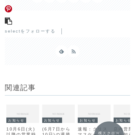
selectをフォローする
関連記事
お知らせ
お知らせ
お知らせ
お知らせ
10月6日(火)
(6月7日から
速報：クリス
店内営業
横スクロー
以降の営業時
10日)の週替
マスケーキご
のお知ら