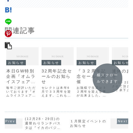
関連記事
お知らせ
お知らせ
お知らせ
お知らせ
本日GW特別
32周年記念セ
『３２周年記
連休のお
横スクロー
企画『オムラ
ールのお知ら
念セール』開
せ
イスフェア』
せ
催
ルできます
6月1・2日
最終日
させて頂き
毎年ご好評いただ
セレクトは本年6
お陰様で当店は３
ご了承下さ
いております『オ
月で３３周年を迎
２周年を迎える事
せ。
ムライスフェア』
えます。これも偏
が出来ました。日
本日が最終日とな
にお客様のご愛顧
頃の感謝をこめて
ります。販売時間
の賜物です。感謝
本日より日曜（6
はPM３：００まで
の気持ちを込めま
月7日）までの３
となっておりま
して『３３周年記
日間『３２周年記
す。最終日なので
念セール』を開催
念セール』を開催
究極の御養卵
(12月28・29日)の
致します。今回の
致します。詳しく
１月限定イベントの
『極』か、今回の
セールは２日間の
は下記のお知らせ
週替わりランチパス
お知らせ
為に用意した特製
みの開催となりま
をご覧ください。
タは『イカのバジル
デミソースがなく
す。是非この機会
皆様のお越しを心
ソース』です。