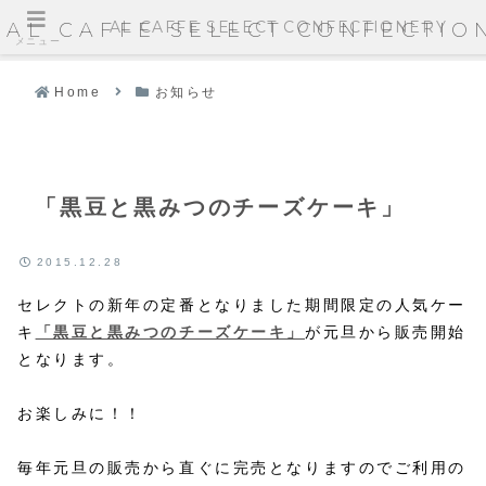
AL CAFFE SELECT CONFECTIONERY
AL CAFFE SELECT CONFECTIO
メニュー
Home
お知らせ
「黒豆と黒みつのチーズケーキ」
2015.12.28
セレクトの新年の定番となりました期間限定の人気ケー
キ
「黒豆と黒みつのチーズケーキ」
が
元旦から販売開始
となります。
お楽しみに！！
毎年元旦の販売から直ぐに完売となりますのでご利用の