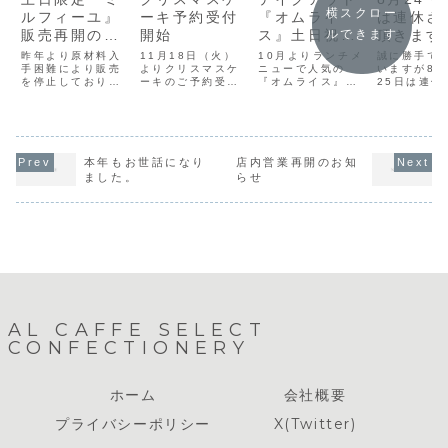
横スクロー
ルフィーユ』
ーキ予約受付
『オムライ
は連休さ
販売再開のお
開始
ス』土日祝日
頂きます
ルできます
知らせ
販売再開のお
昨年より原材料入
11月18日（火）
10月よりランチメ
誠に勝手で
手困難により販売
よりクリスマスケ
知らせ
ニューで人気の
いますが8月
を停止しておりま
ーキのご予約受付
『オムライス』の
25日は連休
した、土日限定
を開始致します。
土日祝日テイクア
頂きます。翌
『ミルフィーユ』
今年も当店が腕に
ウト販売を再開致
（水）より
ですが、ラズベリ
よりをかけてお作
します。ご予約は
りの営業と
ー仕様となりリニ
り致します。スタ
当日受付のみにな
すので宜し
ューアル致しまし
ッフ少人数でお作
ります。午前10時
い致します
た。 本日
りしますので数に
よりお電話でお受
本年もお世話になり
店内営業再開のお知
（2024/06/08）
限りがございま
けしております。
ました。
らせ
より販売再開で
す。ご予約はお早
販売時間は
す。1Peace
めに！！また、11
11:30〜14:00の
￥520（税込）ホ
月30日までにご予
みの販売です。
ールケーキのご予
約のお客様には早
約は仕込みの兼...
期ご予約特典...
AL CAFFE SELECT
CONFECTIONERY
ホーム
会社概要
プライバシーポリシー
X(Twitter)