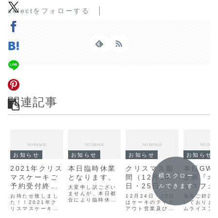
selectをフォローする
関連記事
お知らせ
お知らせ
お知らせ
お知らせ
2021年クリス
本日臨時休業
クリスマス期
本日GW
横スクロー
マスケーキご
となります。
間（12月24
企画『オ
予約受付終了
日・25日）の
イスフェ
ルできます
大変申し訳ござい
致しました
ませんが、本日都
営業について
最終日
お待たせ致しまし
12月24日・25日
毎年ご好評
合により臨時休業
た！！2021年ク
はケーキのテイク
いておりま
とさせていただき
リスマスケーキの
アウト営業及び、
ムライスフ
ます。明日明後日
ご予約承り中で
ご予約いただいた
本日が最終