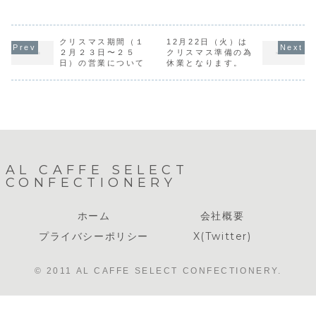
は定休日となりま
す。今年も、「苺
クリスマスケーキ
ります。販
す。8月17日(水)
のショートケー
のお引渡しのみの
はPM３：
より通常営業にな
キ」「チョコレー
営業となります。
となってお
ります。宜しくお
トストロベリーシ
※店内イートイン
す。最終日
願い致します。
ョートケーキ」
クリスマス期間（１
12月22日（火）は
営業はございませ
究極の御養
「チョコレートケ
ん。当日販売のカ
『極』か、
２月２３日〜２５
クリスマス準備の為
ーキ」の３種類！
ットケーキライン
為に用意し
日）の営業について
休業となります。
今年も当店が腕に
ナップは下記の通
デミソース
よりをかけてお作
りになります。※
なり次第終
り致します。スタ
ケーキの価格は税
りますので
ッフ少人数でお作
込み価格にな...
ください。
りし...
AL CAFFE SELECT
CONFECTIONERY
ホーム
会社概要
プライバシーポリシー
X(Twitter)
© 2011 AL CAFFE SELECT CONFECTIONERY.