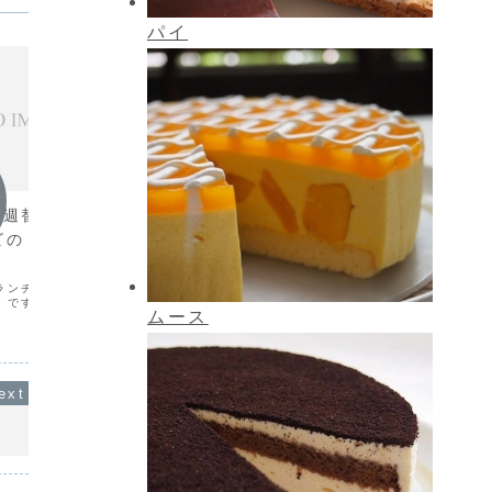
パイ
今週のランチ
今週の
)の週替わりランチパ
(11月29日から12月1日)の週
(2月
ビのトマトクリー
替わりランチパスタは『チキン
ンチパ
と長ネギの和風』です。
ロンチ
ランチパスタは『エビの
今週の週替わりランチパスタは『チキン
今週の週
』です。
と長ネギの和風』です。
ギのペペ
ムース