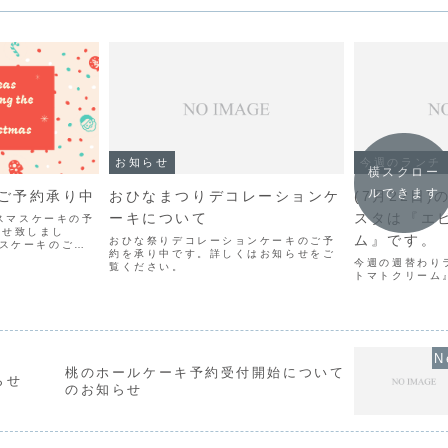
お知らせ
今週のランチ
横スクロー
ルできます
ご予約承り中
おひなまつりデコレーションケ
(7月22日
ーキについて
スタは『エ
クリスマスケーキの予
たせ致しまし
ム』です。
おひな祭りデコレーションケーキのご予
マスケーキのご予
約を承り中です。詳しくはお知らせをご
、「苺のショート
今週の週替わり
覧ください。
トストロベリーシ
トマトクリーム
コレートケーキ」
桃のホールケーキ予約受付開始について
らせ
のお知らせ