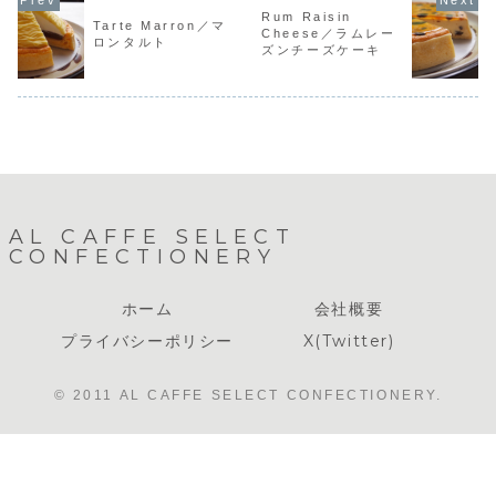
た。女性に人気の
と甘酸っぱいベリ
に並ぶケー
い。価格
Rum Raisin
当商品は季節限定
ーの相性抜群。当
の期間のみ
Tarte Marron／マ
1piece：¥5405
Cheese／ラムレー
ケーキではないの
ケーキのホールは
れる絶品の
号：¥3,9006号：
ロンタルト
ですが特に秋口に
ご予約でお作りし
用しており
ズンチーズケーキ
¥4,6007号：
多く店頭に並びま
ております。タル
さっぱりと
¥5,400
す。珈琲...
トか...
品な...
AL CAFFE SELECT
CONFECTIONERY
ホーム
会社概要
プライバシーポリシー
X(Twitter)
© 2011 AL CAFFE SELECT CONFECTIONERY.