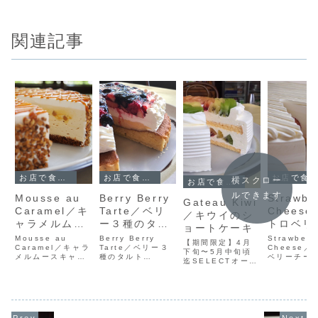
関連記事
お店で食べられるケーキ
お店で食べられるケーキ
お店で食べられるケーキ
横スクロー
お店で食べられるケーキ
ルできます
Mousse au
Berry Berry
Strawbe
Gateau Kiwi
Caramel／キ
Tarte／ベリ
Chees
／キウイのシ
ャラメルムー
ー３種のタル
トロベリ
ョートケーキ
ス
ト
ーズケー
Mousse au
Berry Berry
Strawberr
【期間限定】4月
Caramel／キャラ
Tarte／ベリー３
Cheese／
下旬〜5月中旬頃
メルムースキャラ
種のタルト
ベリーチー
迄SELECTオープ
メルのムースケー
Features【季節
キ11月下旬
ン当初のケーキを
キ！中には生キャ
限定】３種のベリ
中旬 期間
復刻致しました。
ラメルソースを使
ー類をふんだんに
アチーズケ
当時より色鮮やか
用しさっぱりとし
使用したタルトケ
イチゴを丸
にバージョンアッ
つつも甘く上品な
ーキです。アーモ
用しており
プ。懐かしの味を
味に仕上げまし
ンド生地のタルト
特に１月か
お楽しみくださ