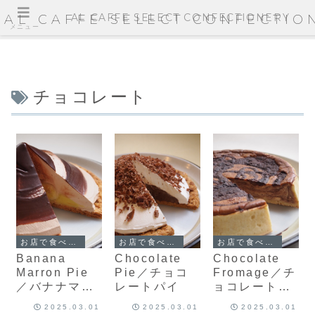
AL CAFFE SELECT CONFECTIONERY
AL CAFFE SELECT CONFECTIO
メニュー
チョコレート
お店で食べられるケーキ
お店で食べられるケーキ
お店で食べられるケーキ
Banana
Chocolate
Chocolate
Marron Pie
Pie／チョコ
Fromage／チ
／バナナマロ
レートパイ
ョコレートチ
ンパイ
ーズタルト
2025.03.01
2025.03.01
2025.03.01