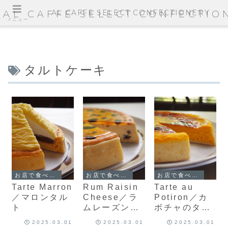
AL CAFFE SELECT CONFECTIONERY
AL CAFFE SELECT CONFECTIO
メニュー
タルトケーキ
お店で食べられるケーキ
お店で食べられるケーキ
お店で食べられるケーキ
Tarte Marron
Rum Raisin
Tarte au
／マロンタル
Cheese／ラ
Potiron／カ
ト
ムレーズンチ
ボチャのタル
ーズケーキ
ト
2025.03.01
2025.03.01
2025.03.01