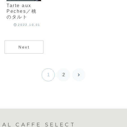
Tarte aux
Peches／桃
のタルト
2022.10.01
Next
1
2
次
へ
AL CAFFE SELECT