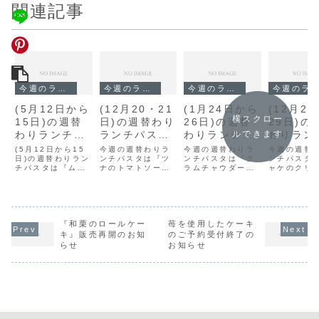
関連記事
今週のランチ
今週のランチ
今週のランチ
今週のランチ
(5月12日から
(12月20・21
(1月24日から
(12月2
横スクロー
15日)の週替
日)の週替わり
26日)の週替
29日)の
わりランチパ
ランチパスタ
わりランチパ
わりラン
ルできます
スタは『ムキ
は『ツナのト
スタは『クラ
スタは『
(5月12日から15
今週の週替わりラ
今週の週替わりラ
今週の週替
アサリのクラ
日)の週替わりラン
マトソース』
ンチパスタは『ツ
ムチャウダー
ンチパスタは『ク
ケのクリ
ンチパスタ
チパスタは『ムキ
ナのトマトソー
ラムチャウダー
ャケのクリ
ムチャウダー
です。
風』です。
ソース』
アサリのクラムチ
ス』です。
風』です。
ース』です
風』です。
す。
ャウダー風』で
す。
『和栗のロールケー
苺を使用したケーキ
キ』販売再開のお知
のご予約受付終了の
らせ
お知らせ