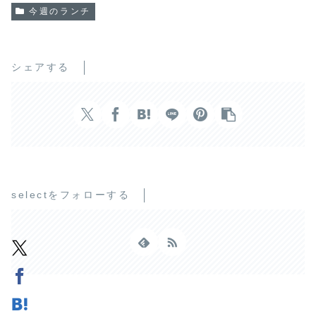
今週のランチ
シェアする
selectをフォローする