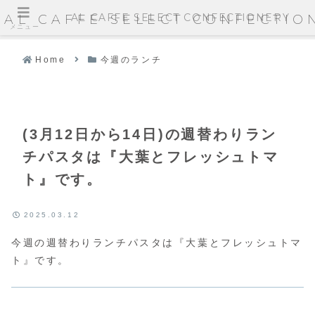
AL CAFFE SELECT CONFECTIONERY
AL CAFFE SELECT CONFECTIO
メニュー
Home
今週のランチ
(3月12日から14日)の週替わりラン
チパスタは『大葉とフレッシュトマ
ト』です。
2025.03.12
今週の週替わりランチパスタは『大葉とフレッシュトマ
ト』です。