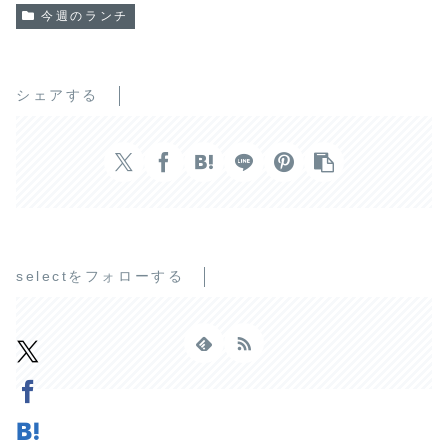
今週のランチ
シェアする
selectをフォローする