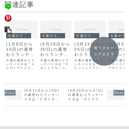
関連記事
今週のランチ
今週のランチ
今週のランチ
今週のランチ
(1月8日から
(9月28日から
(3月23日から
(11月5
横スクロー
10日)の週替
30日)の週替
25日)の週替
7日)の
わりランチパ
わりランチパ
わりランチパ
りランチ
ルできます
スタは『エビ
スタは『チキ
スタは『フレ
タは『ツ
今週の週替わりラ
今週の週替わりラ
今週の週替わりラ
今週の週替
のトマトクリ
ンチパスタは『エ
ンとブロッコ
ンチパスタは『チ
ッシュトマト
ンチパスタは『フ
トマトソ
ンチパスタ
ビのトマトクリー
キンとブロッコリ
レッシュトマトの
ナのトマト
ーム』です。
リーのトマト
のバジルソー
ス』です
ム』です。
ーのトマトソー
バジルソース』で
ス』です。
ソース』で
ス』です。
ス』です。
す。
す。
(9月11日から13日)
(9月25日から27日)
の週替わりランチパ
の週替わりランチパ
スタは『ナポリタ
スタは『カリフラワ
ン』です。
ーとベーコンのペペ
ロンチーノ』です。