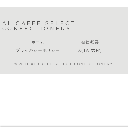
AL CAFFE SELECT
CONFECTIONERY
ホーム
会社概要
プライバシーポリシー
X(Twitter)
© 2011 AL CAFFE SELECT CONFECTIONERY.