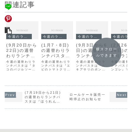
関連記事
今週のランチ
今週のランチ
今週のランチ
今週のランチ
(9月20日から
(1月7・8日)
(9月3日から6
(2月26
横スクロー
22日)の週替
の週替わりラ
日)の週替わり
28日)の
わりランチパ
ンチパスタは
ランチパスタ
わりラン
ルできます
スタは『タコ
『エビのトマ
は『ムキアサ
スタは『
今週の週替わりラ
今週の週替わりラ
今週の週替わりラ
今週の週替
のバジルソー
ンチパスタは『タ
トクリーム』
ンチパスタは『エ
リのボンゴ
ンチパスタは『ム
ゴレ』で
ンチパスタ
コのバジルソー
ビのトマトクリー
キアサリのボンゴ
ンゴレ』で
ス』です。
です。
レ』です。
ス』です。
ム』です。
レ』です。
(7月19日から21日)
ロールケーキ販売一
の週替わりランチパ
時停止のお知らせ
スタは『ほうれん草
とベーコンのバター
風味』です。