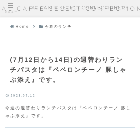
AL CAFFE SELECT CONFECTIONERY
AL CAFFE SELECT CONFECTIO
メニュー
Home
今週のランチ
(7月12日から14日)の週替わりラン
チパスタは『ペペロンチーノ 豚しゃ
ぶ添え』です。
2023.07.12
今週の週替わりランチパスタは『ペペロンチーノ 豚し
ゃぶ添え』です。