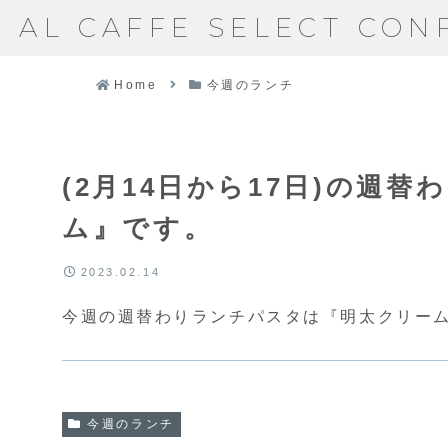
AL CAFFE SELECT CON
Home
今週のランチ
(2月14日から17日)の週
ム』です。
2023.02.14
今週の週替わりランチパスタは『明太クリー
今週のランチ