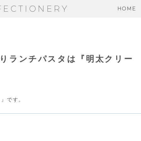
FECTIONERY
HOME
替わりランチパスタは『明太クリー
ム』です。