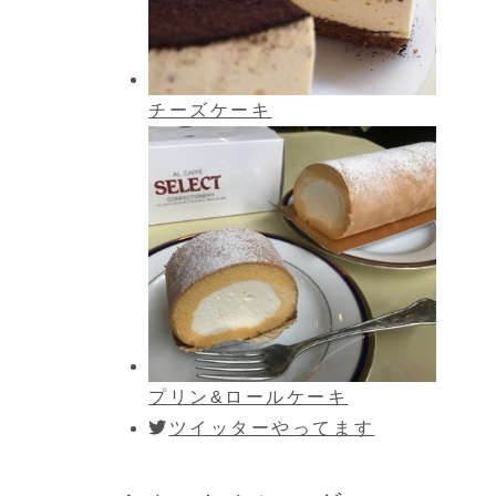
チーズケーキ
プリン&ロールケーキ
ツイッターやってます