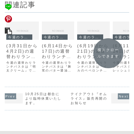
関連記事
今週のランチ
今週のランチ
今週のランチ
今週のランチ
(3月31日から
(6月14日から
(6月19日から
(6月11
横スクロー
4月2日)の週
17日)の週替
21日)の週替
14日)の
替わりランチ
わりランチパ
わりランチパ
わりラン
ルできます
パスタは『明
スタは『舞茸
スタは『イカ
スタは『
今週の週替わりラ
今週の週替わりラ
今週の週替わりラ
今週の週替
太クリーム』
ンチパスタは『明
のバター醤
ンチパスタは『舞
のペペロンチ
ンチパスタは『イ
ッシュト
ンチパスタ
太クリーム』で
茸のバター醤油』
カのペペロンチー
レッシュト
です。
油』です。
ーノ』です。
のバジル
す。
です。
ノ』です。
バジルソー
ス』です
す。
10月25日は都合に
テイクアウト『オム
より臨時休業いたし
ライス』販売再開の
ます。
お知らせ