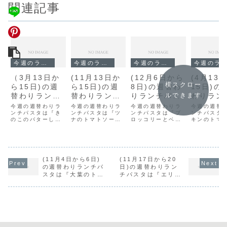
関連記事
今週のランチ
今週のランチ
今週のランチ
今週のランチ
（3月13日か
(11月13日か
(12月6日から
(4月13
横スクロー
ら15日)の週
ら15日)の週
8日)の週替わ
15日)の
替わりランチ
替わりランチ
りランチパス
わりラン
ルできます
パスタは『き
パスタは『ツ
タは『ブロッ
スタは『
今週の週替わりラ
今週の週替わりラ
今週の週替わりラ
今週の週替
のこのバター
ンチパスタは『き
ナのトマトソ
ンチパスタは『ツ
コリーとベー
ンチパスタは『ブ
ンのトマ
ンチパスタ
のこのバターしょ
ナのトマトソー
ロッコリーとベー
キンのトマ
しょう油』で
ース』です。
コンのペペロ
ース』で
う油』です。
ス』です。
コンのペペロンチ
ス』です。
す。
ンチーノ』で
ーノ』です。
す。
(11月4日から6日)
(11月17日から20
の週替わりランチパ
日)の週替わりラン
スタは『大葉のトマ
チパスタは『エリン
トソース』です。
ギのバジルソース』
です。