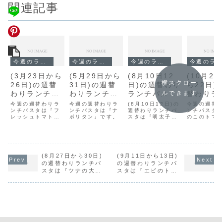
関連記事
今週のランチ
今週のランチ
今週のランチ
今週のランチ
(3月23日から
(5月29日から
(8月10日12
(10月2
横スクロー
26日)の週替
31日)の週替
日)の週替わり
ら22日)
わりランチパ
わりランチパ
ランチパスタ
替わりラ
ルできます
スタは『フレ
スタは『ナポ
は『明太子パ
パスタは
今週の週替わりラ
今週の週替わりラ
(8月10日12日)の
今週の週替
ッシュトマト
ンチパスタは『フ
リタン』で
ンチパスタは『ナ
スタ』です。
週替わりランチパ
のこのト
ンチパスタ
レッシュトマトの
ポリタン』です。
スタは『明太子パ
のこのトマ
のバジルソー
す。
ソース』
バジルソース』で
スタ』です。
ス』です。
ス』です。
す。
す。
(8月27日から30日)
(9月11日から13日)
の週替わりランチパ
の週替わりランチパ
スタは『ツナの大根
スタは『エビのトマ
おろし』です。
トクリーム』です。