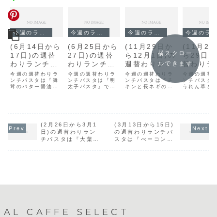
今週のランチ
今週のランチ
今週のランチ
今週のランチ
(6月14日から
(6月25日から
(11月29日か
(11月2
横スクロー
17日)の週替
27日)の週替
ら12月1日)の
ら29日)
わりランチパ
わりランチパ
週替わりラン
替わりラ
ルできます
スタは『舞茸
スタは『明太
チパスタは
パスタは
今週の週替わりラ
今週の週替わりラ
今週の週替わりラ
今週の週替
のバター醤
ンチパスタは『舞
子パスタ』で
ンチパスタは『明
『チキンと長
ンチパスタは『チ
うれん草
ンチパスタ
茸のバター醤油』
太子パスタ』で
キンと長ネギの和
うれん草と
油』です。
す。
ネギの和風』
タテのク
です。
す。
風』です。
のクリーム
です。
ムソース
ス』です。
す。
(2月26日から3月1
(3月13日から15日)
日)の週替わりラン
の週替わりランチパ
チパスタは『大葉の
スタは『べーコンと
トマトソース』で
ブロッコリーのクリ
す。
ームソース』です。
AL CAFFE SELECT