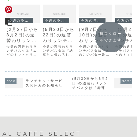
今週のランチ
今週のランチ
今週のランチ
今週のランチ
(2月27日から
(5月20日から
(9月7日から
（3月21
横スクロー
3月2日)の週
22日)の週替
10日)の週替
日)の週
替わりランチ
わりランチパ
わりランチパ
ランチパ
ルできます
パスタは『エ
スタは『納豆
スタは『きの
は『エビ
今週の週替わりラ
今週の週替わりラ
今週の週替わりラ
今週の週替
ビのトマトク
ンチパスタは『エ
と大根おろ
ンチパスタは『納
このバター醤
ンチパスタは『き
マトクリ
ンチパスタ
ビのトマトクリー
豆と大根おろし』
のこのバター醤
ビのトマト
リームソー
し』です。
油』です。
ム』です
ムソース』です。
です。
油』です。
ム』です。
ス』です。
(5月30日から6月2
ランチセットサービ
日)の週替わりラン
スお休みのお知らせ
チパスタは『舞茸の
ペペロンチーノ』で
す。
AL CAFFE SELECT