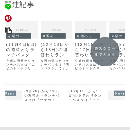
関連記事
今週のランチ
今週のランチ
今週のランチ
今週のランチ
(11月4日5日)
(12月13日か
(12月15日か
(8月27
横スクロー
の週替わりラ
ら15日)の週
ら17日)の週
29日)の
ンチパスタは
替わりランチ
替わりランチ
わりラン
ルできます
『エビのトマ
パスタは『明
パスタは『エ
スタは『
今週の週替わりラ
今週の週替わりラ
今週の週替わりラ
今週の週替
トクリーム』
ンチパスタは『エ
太パスタ』で
ンチパスタは『明
ビのトマトク
ンチパスタは『エ
のバジル
ンチパスタ
ビのトマトクリー
太パスタ』です。
ビのトマトクリー
カのバジル
です。
す。
リーム』で
ス』です
ム』です。
ム』です。
ス』です。
す。
(9月26日から29日)
(10月11日から13
の週替わりランチパ
日)の週替わりラン
スタは『ツナのトマ
チパスタは『エビの
トソース』です。
トマトクリーム』で
す。