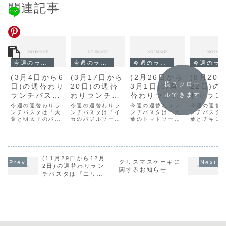
関連記事
今週のランチ
今週のランチ
今週のランチ
今週のランチ
(3月4日から6
(3月17日から
(2月26日から
(8月20
横スクロー
日)の週替わり
20日)の週替
3月1日)の週
22日)の
ランチパスタ
わりランチパ
替わりランチ
わりラン
ルできます
は『大葉と明
スタは『イカ
パスタは『大
スタは『
今週の週替わりラ
今週の週替わりラ
今週の週替わりラ
今週の週替
太子のパス
ンチパスタは『大
のバジルソー
ンチパスタは『イ
葉のトマトソ
ンチパスタは『大
とチキン
ンチパスタ
葉と明太子のパス
カのバジルソー
葉のトマトソー
葉とチキン
タ』です。
ス』です。
ース』です。
マトソー
タ』です。
ス』です。
ス』です。
トソース』
です。
(11月29日から12月
クリスマスケーキに
2日)の週替わりラン
関するお知らせ
チパスタは『エリン
ギのペペロンチー
ノ』です。